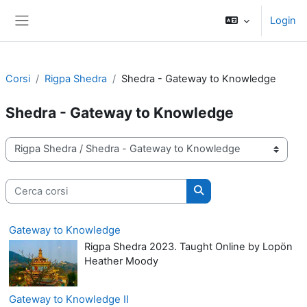
Vai al contenuto principale
Login
Pannello laterale
Corsi
Rigpa Shedra
Shedra - Gateway to Knowledge
Shedra - Gateway to Knowledge
Categorie di corso
Cerca corsi
Cerca corsi
Gateway to Knowledge
Rigpa Shedra 2023. Taught Online by Lopön
Heather Moody
Gateway to Knowledge II